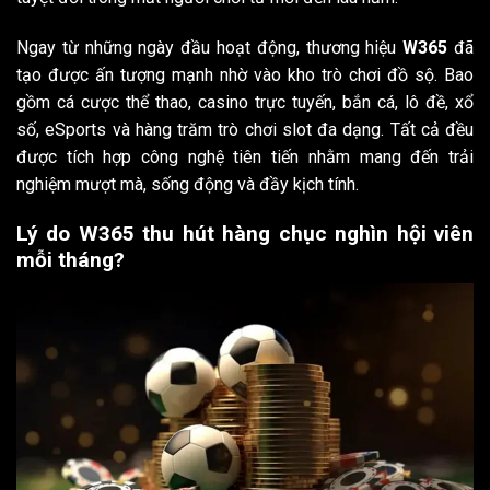
Ngay từ những ngày đầu hoạt động, thương hiệu
W365
đã
tạo được ấn tượng mạnh nhờ vào kho trò chơi đồ sộ. Bao
gồm cá cược thể thao, casino trực tuyến, bắn cá, lô đề, xổ
số, eSports và hàng trăm trò chơi slot đa dạng. Tất cả đều
được tích hợp công nghệ tiên tiến nhằm mang đến trải
nghiệm mượt mà, sống động và đầy kịch tính.
Lý do W365 thu hút hàng chục nghìn hội viên
mỗi tháng?