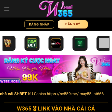
Bỏ
qua
nội
dung
ĐĂNG KÝ
ĐĂNG NHẬP
nhà cái SHBET
KU Casino
https://sv889.me/
may88
st666
W365 🎖️ LINK VÀO NHÀ CÁI CÁ