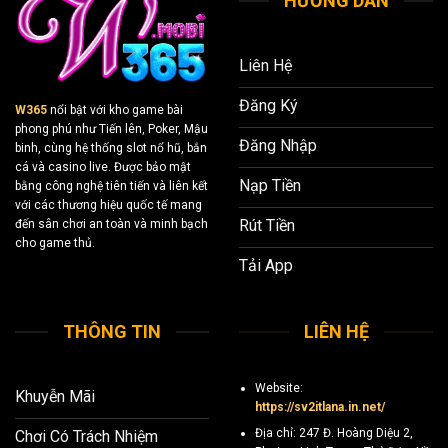
HƯỚNG DẪN
Liên Hệ
Đăng Ký
W365
nổi bật với kho game bài
phong phú như Tiến lên, Poker, Mậu
Đăng Nhập
binh, cùng hệ thống slot nổ hũ, bắn
cá và casino live. Được bảo mật
Nạp Tiền
bằng công nghệ tiên tiến và liên kết
với các thương hiệu quốc tế mang
Rút Tiền
đến sân chơi an toàn và minh bạch
cho game thủ.
Tải App
THÔNG TIN
LIÊN HỆ
Website:
Khuyễn Mãi
https://sv2itlana.in.net/
Địa chỉ: 247 Đ. Hoàng Diệu 2,
Chơi Có Trách Nhiệm