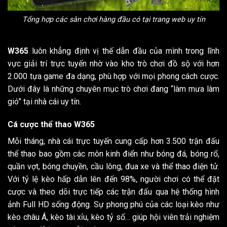
Tổng hợp các sân chơi hàng đầu có tại trang web uy tín
W365
luôn khẳng định vị thế dẫn đầu của mình trong lĩnh
vực giải trí trực tuyến nhờ vào kho trò chơi đồ sộ với hơn
2.000 tựa game đa dạng, phù hợp với mọi phong cách cược.
Dưới đây là những chuyên mục trò chơi đang “làm mưa làm
gió” tại nhà cái uy tín.
Cá cược thể thao W365
Mỗi tháng, nhà cái trực tuyến cung cấp hơn 3.500 trận đấu
thể thao bao gồm các môn kinh điển như bóng đá, bóng rổ,
quần vợt, bóng chuyền, cầu lông, đua xe và thể thao điện tử.
Với tỷ lệ kèo hấp dẫn lên đến 98%, người chơi có thể đặt
cược và theo dõi trực tiếp các trận đấu qua hệ thống hình
ảnh Full HD sống động. Sự phong phú của các loại kèo như
kèo châu Á, kèo tài xỉu, kèo tỷ số… giúp hội viên trải nghiệm