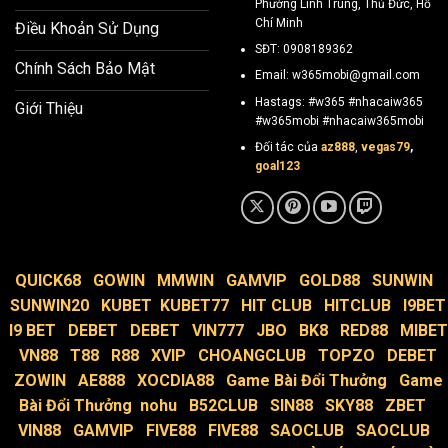
Phường Linh Trung, Thủ Đức, Hồ
Chí Minh
Điều Khoản Sử Dụng
SĐT: 0908189362
Chính Sách Bảo Mật
Email:
w365mobi@gmail.com
Hastags: #w365 #nhacaiw365
Giới Thiệu
#w365mobi #nhacaiw365mobi
Đối tác của
az888
,
vegas79
,
goal123
QUICK68
GOWIN
MMWIN
GAMVIP
GOLD88
SUNWIN
SUNWIN20
KUBET
KUBET77
HIT CLUB
HITCLUB
I9BET
I9 BET
DEBET
DEBET
VIN777
JBO
BK8
RED88
MIBET
VN88
T88
R88
XVIP
CHOANGCLUB
TOPZO
DEBET
ZOWIN
AE888
XOCDIA88
Game Bài Đổi Thưởng
Game
Bài Đổi Thưởng
nohu
B52CLUB
SIN88
SKY88
ZBET
VIN88
GAMVIP
FIVE88
FIVE88
SAOCLUB
SAOCLUB