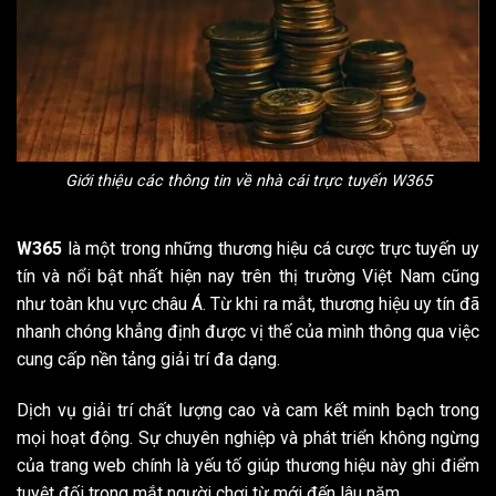
Giới thiệu các thông tin về nhà cái trực tuyến W365
W365
là một trong những thương hiệu cá cược trực tuyến uy
tín và nổi bật nhất hiện nay trên thị trường Việt Nam cũng
như toàn khu vực châu Á. Từ khi ra mắt, thương hiệu uy tín đã
nhanh chóng khẳng định được vị thế của mình thông qua việc
cung cấp nền tảng giải trí đa dạng.
Dịch vụ giải trí chất lượng cao và cam kết minh bạch trong
mọi hoạt động. Sự chuyên nghiệp và phát triển không ngừng
của trang web chính là yếu tố giúp thương hiệu này ghi điểm
tuyệt đối trong mắt người chơi từ mới đến lâu năm.