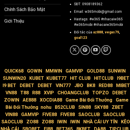
SĐT: 0908189362
Chính Sách Bảo Mật
Email:
w365mobi@gmail.com
Hastags: #w365 #nhacaiw365
Giới Thiệu
#w365mobi #nhacaiw365mobi
Đối tác của
az888
,
vegas79
,
goal123
QUICK68
GOWIN
MMWIN
GAMVIP
GOLD88
SUNWIN
SUNWIN20
KUBET
KUBET77
HIT CLUB
HITCLUB
I9BET
I9 BET
DEBET
DEBET
VIN777
JBO
BK8
RED88
MIBET
VN88
T88
R88
XVIP
CHOANGCLUB
TOPZO
DEBET
ZOWIN
AE888
XOCDIA88
Game Bài Đổi Thưởng
Game
Bài Đổi Thưởng
nohu
B52CLUB
SIN88
SKY88
ZBET
VIN88
GAMVIP
FIVE88
FIVE88
SAOCLUB
SAOCLUB
SAOCLUB
ZO88
ZO88
IWIN
IWIN
NHÀ CÁI UY TÍN
KÈO
NHÀ CÁI
SBOBET
FI88
BET365
8KBET
DA88
TIPCLUB