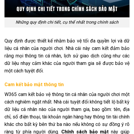
Những quy định chi tiết, cụ thể nhất trong chính sách
Quy định được thiết kế nhằm bảo vệ tối đa quyền lợi và dữ
liệu cá nhân của người chơi. Nhà cái này cam kết đảm bảo
rằng mọi thông tin cá nhân, lịch sử giao dịch cũng như các
dữ liệu nhạy cảm khác của người tham gia sẽ được bảo vệ
một cách tuyệt đối.
Cam kết
bảo
m
ậ
t
t
hông
t
i
n
W365 cam kết bảo vệ thông tin cá nhân của người chơi một
cách nghiêm ngặt nhất. Nhà cái tuyệt đối không tiết lộ bất kỳ
dữ liệu cá nhân nào của người tham gia, bao gồm: tên, địa
chỉ, số điện thoại, tài khoản ngân hàng hay thông tin tài chính
khác cho bất kỳ bên thứ ba nào nếu không có sự đồng ý rõ
ràng từ phía người dùng.
Chính sách bảo mật
này giúp