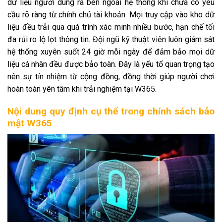
dữ liệu người dùng ra bên ngoài hệ thống khi chưa có yêu
cầu rõ ràng từ chính chủ tài khoản. Mọi truy cập vào kho dữ
liệu đều trải qua quá trình xác minh nhiều bước, hạn chế tối
đa rủi ro lộ lọt thông tin.
Đội ngũ kỹ thuật viên luôn giám sát
hệ thống xuyên suốt 24 giờ mỗi ngày để đảm bảo mọi dữ
liệu cá nhân đều được bảo toàn
.
Đây là yếu tố quan trọng tạo
nên sự tín nhiệm từ cộng đồng, đồng thời giúp người chơi
hoàn toàn yên tâm khi trải nghiệm tại W365.
Nội dung quy định cụ thể trong chính sách bảo
mật W365