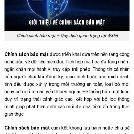
Chính sách bảo mật – Quy định quan trọng tại W365
Chính sách bảo mật
được triển khai dựa trên nền tảng công
nghệ bảo vệ dữ liệu hiện đại. Tích hợp mã hóa đa tầng nhằm
ngăn chặn mọi hành vi truy cập trái phép. Thông tin cá nhân
của người chơi khi đăng ký, giao dịch hoặc xác minh danh
tính đều được xử lý trong môi trường an toàn, loại bỏ mọi
nguy cơ rò rỉ từ các yếu tố bên ngoài.
Hệ thống bảo mật luôn
duy trì trạng thái cảnh giác cao, kết hợp với bộ lọc thông
minh giúp phát hiện sớm các mối đe dọa tiềm ẩn trong thời
gian thực.
Chính sách bảo mật
cam kết không lưu hành hoặc chia sẻ