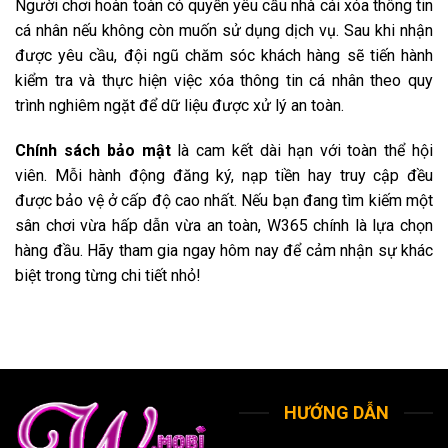
Người chơi hoàn toàn có quyền yêu cầu nhà cái xóa thông tin
cá nhân nếu không còn muốn sử dụng dịch vụ. Sau khi nhận
được yêu cầu, đội ngũ chăm sóc khách hàng sẽ tiến hành
kiểm tra và thực hiện việc xóa thông tin cá nhân theo quy
trình nghiêm ngặt để dữ liệu được xử lý an toàn.
Chính sách bảo mật
là cam kết dài hạn với toàn thể hội
viên. Mỗi hành động đăng ký, nạp tiền hay truy cập đều
được bảo vệ ở cấp độ cao nhất.
Nếu bạn đang tìm kiếm một
sân chơi vừa hấp dẫn vừa an toàn, W365 chính là lựa chọn
hàng đầu
.
Hãy tham gia ngay hôm nay để cảm nhận sự khác
biệt trong từng chi tiết nhỏ!
HƯỚNG DẪN