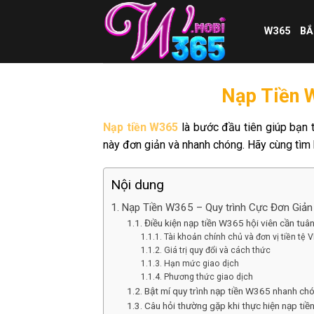
Bỏ
qua
W365
BẮ
nội
dung
Nạp Tiền 
Nạp tiền W365
là bước đầu tiên giúp bạn 
này đơn giản và nhanh chóng. Hãy cùng
tìm
Nội dung
Nạp Tiền W365 – Quy trình Cực Đơn Giả
Điều kiện nạp tiền W365 hội viên cần tuân
Tài khoản chính chủ và đơn vị tiền tệ 
Giá trị quy đổi và cách thức
Hạn mức giao dịch
Phương thức giao dịch
Bật mí quy trình nạp tiền W365 nhanh ch
Câu hỏi thường gặp khi thực hiện nạp ti