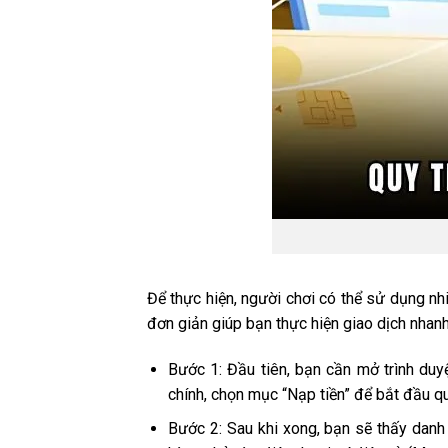
Để thực hiện, người chơi có thể sử dụng nh
đơn giản giúp bạn thực hiện giao dịch nhanh
Bước 1: Đầu tiên, bạn cần mở trình duyệ
chính, chọn mục “Nạp tiền” để bắt đầu qu
Bước 2: Sau khi xong, bạn sẽ thấy danh