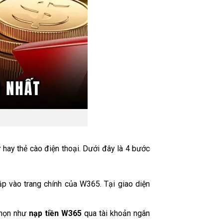
 hay thẻ cào điện thoại. Dưới đây là 4 bước
 cập vào trang chính của W365
.
Tại giao diện
chọn như
nạp tiền W365
qua tài khoản ngân