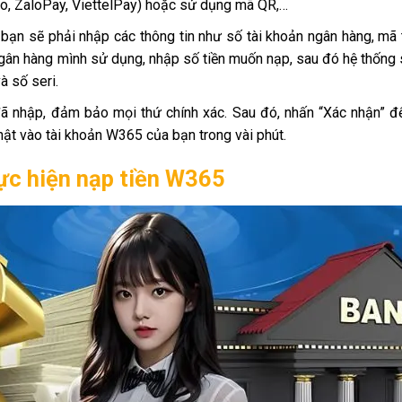
omo, ZaloPay, ViettelPay) hoặc sử dụng mã QR,…
ạn sẽ phải nhập các thông tin như số tài khoản ngân hàng, mã th
gân hàng mình sử dụng, nhập số tiền muốn nạp, sau đó hệ thống s
à số seri.
 đã nhập, đảm bảo mọi thứ chính xác. Sau đó, nhấn “Xác nhận” để
hật vào tài khoản W365 của bạn trong vài phút.
ực hiện nạp tiền W365