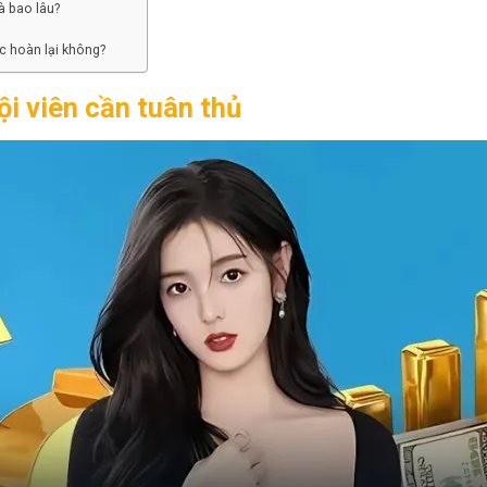
là bao lâu?
ợc hoàn lại không?
ội
v
iê
n cần tuâ
n
t
h
ủ