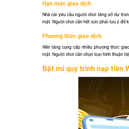
H
ạn mức g
ia
o
dị
ch
Nhà cái yêu cầu người chơi tăng số dư tr
mật. Người chơi cần hết sức phải lưu ý để 
Phương thức giao dịch
Nền tảng cung cấp nhiều phương thức giao
mật. Người chơi cần chọn loại hình thuận ti
Bật mí quy trình nạp tiề