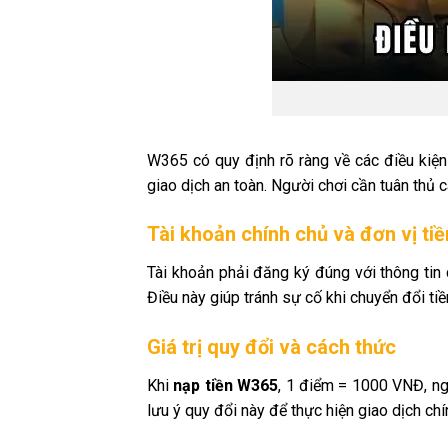
W365 có quy định rõ ràng về các điều kiện
giao dịch an toàn. Người chơi cần tuân thủ c
Tài khoản chính chủ và đơn vị ti
Tài khoản phải đăng ký đúng với thông tin 
Điều này giúp tránh sự cố khi chuyển đổi tiề
Giá trị quy đổi và cách thức
Khi
nạp tiền W365
, 1 điểm = 1000 VNĐ, ngh
lưu ý quy đổi này để thực hiện giao dịch chí