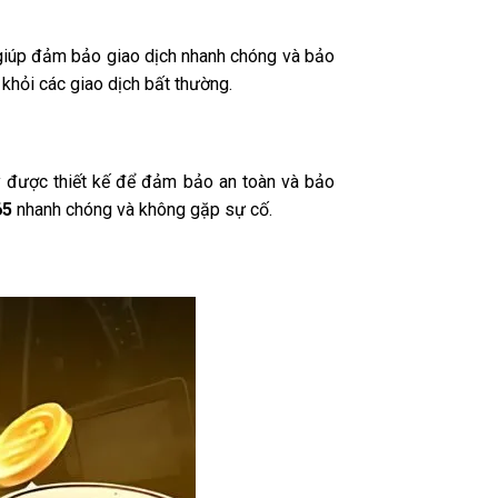
giúp đảm bảo giao dịch nhanh chóng và bảo
khỏi các giao dịch bất thường.
y được thiết kế để đảm bảo an toàn và bảo
65
nhanh chóng và không gặp sự cố.