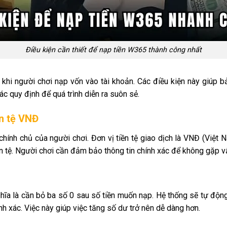
Điều kiện cần thiết để nạp tiền W365 thành công nhất
 khi người chơi nạp vốn vào tài khoản. Các điều kiện này giúp 
ác quy định để quá trình diễn ra suôn sẻ.
ền tệ VNĐ
chính chủ của người chơi. Đơn vị tiền tệ giao dịch là VNĐ (Việt 
n tệ.
Người chơi cần đảm bảo thông tin chính xác để không gặp vấ
ĩa là cần bỏ ba số 0 sau số tiền muốn nạp. Hệ thống sẽ tự động 
nh xác. Việc này giúp việc tăng số dư trở nên dễ dàng hơn.