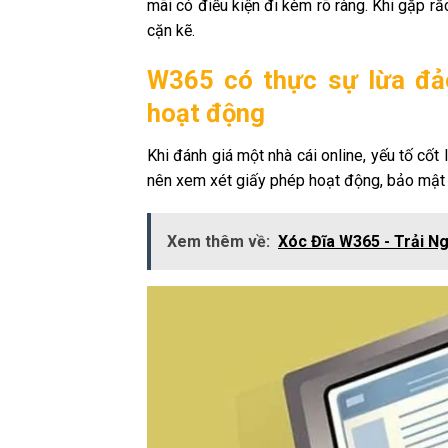
mãi có điều kiện đi kèm rõ ràng. Khi gặp rắ
cặn kẽ.
W365 có thực sự lừa đả
hoạt động
Khi đánh giá một nhà cái online, yếu tố cốt
nên xem xét giấy phép hoạt động, bảo mật t
Xem thêm về:
Xóc Đĩa W365 - Trải N