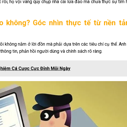
c rối, họ vội vàng quy chụp nhà cái lừa đảo mà chưa thực sự tìm 
o không? Góc nhìn thực tế từ nền tả
 lõi không nằm ở lời đồn mà phải dựa trên các tiêu chí cụ thể. An
hông tin, phản hồi người dùng và chính sách rõ ràng.
ghiệm Cá Cược Cực Đỉnh Mỗi Ngày