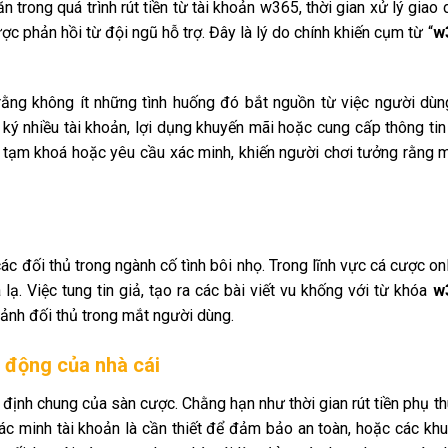
trong quá trình rút tiền từ tài khoản w365, thời gian xử lý giao 
 phản hồi từ đội ngũ hỗ trợ. Đây là lý do chính khiến cụm từ “
w
rằng không ít những tình huống đó bắt nguồn từ việc người dùn
ý nhiều tài khoản, lợi dụng khuyến mãi hoặc cung cấp thông tin
 bị tạm khoá hoặc yêu cầu xác minh, khiến người chơi tưởng rằng 
c đối thủ trong ngành cố tình bôi nhọ. Trong lĩnh vực cá cược on
 lạ. Việc tung tin giả, tạo ra các bài viết vu khống với từ khóa
w
 ảnh đối thủ trong mắt người dùng.
t động của nhà cái
 định chung của sàn cược. Chằng hạn như thời gian rút tiền phụ t
ác minh tài khoản là cần thiết để đảm bảo an toàn, hoặc các kh