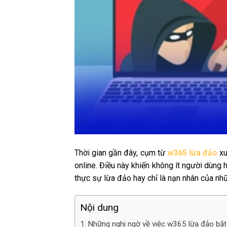
Thời gian gần đây, cụm từ
w365 lừa đảo
xu
online. Điều này khiến không ít người dùng
thực sự lừa đảo hay chỉ là nạn nhân của nh
Nội dung
Những nghi ngờ về việc w365 lừa đảo bắ