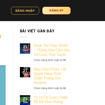
ĐĂNG KÝ
ĐĂNG NHẬP
BÀI VIẾT GẦN ĐÂY
h
Sảnh Thể Thao W365
21
– Thăng Hoa Cảm Xúc
Th4
Cá Cược Trực Tuyến
Chức năng bình luận bị tắt
ở
Sảnh
Thể
Mẹo Chơi Phỏm | Bí
21
Thao
Quyết Nâng Trình
Th4
W365
Chiến Thắng Cho
–
Newbie
Thăng
Hoa
Chức năng bình luận bị tắt
ở
Cảm
Mẹo
Xúc
Chơi
Tỷ Lệ Cá Cược | Hiểu
21
Cá
Phỏm
Rõ Để Chơi Thông
Th4
Cược
|