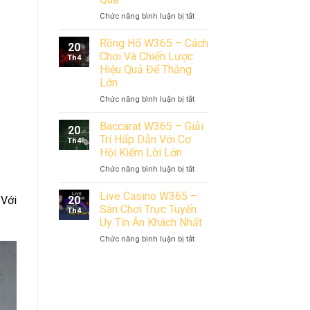
Đặt
Đại
Cược
Chức năng bình luận bị tắt
ở
Và
Roulette
Quy
W365
Rồng Hổ W365 – Cách
20
Tắc
–
Chơi Và Chiến Lược
Th4
Cơ
Hướng
Hiệu Quả Để Thắng
Bản
Dẫn
Lớn
Cách
Chơi
Chức năng bình luận bị tắt
ở
Và
Rồng
Chiến
Hổ
Baccarat W365 – Giải
20
Lược
W365
Trí Hấp Dẫn Với Cơ
Th4
Hiệu
–
Hội Kiếm Lời Lớn
Quả
Cách
Chức năng bình luận bị tắt
ở
Chơi
Baccarat
Và
W365
Chiến
Live Casino W365 –
20
 Với
–
Lược
Sân Chơi Trực Tuyến
Th4
Giải
Hiệu
Uy Tín Ăn Khách Nhất
Trí
Quả
Chức năng bình luận bị tắt
ở
Hấp
Để
Live
Dẫn
Thắng
Casino
Với
Lớn
W365
Cơ
–
Hội
Sân
Kiếm
Chơi