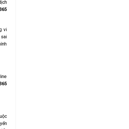
dịch
365
g vi
 sai
mình
line
365
huộc
uyến